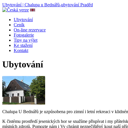
Ubytování | Chalupa u Bednářů-ubytování Praděd
Ubytování
Ceník
On-line rezervace
Fotogalerie
Tipy na výlet
Ke stažení
Kontakt
Ubytování
Chalupa U Bednářů je uzpůsobena pro zimní i letní rekreaci v klidném p
K čistému prostředí jesenických hor se snažíme přispívat i my přátel
místních zdrojů. Pomozte nám i Vy chránit neznečištěný kout naší pří