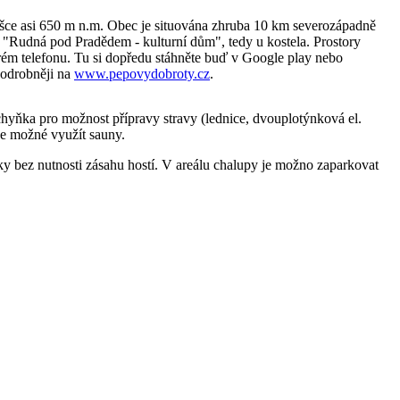
šce asi 650 m n.m. Obec je situována zhruba 10 km severozápadně
 "Rudná pod Pradědem - kulturní dům", tedy u kostela. Prostory
ém telefonu. Tu si dopředu stáhněte buď v Google play nebo
podrobněji na
www.pepovydobroty.cz
.
chyňka pro možnost přípravy stravy (lednice, dvouplotýnková el.
 Je možné využít sauny.
ky bez nutnosti zásahu hostí. V areálu chalupy je možno zaparkovat