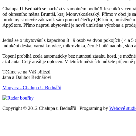
Chalupa U Bednářů se nachází v samotném podhůří Jeseníků v centrá
od okresního města Bruntál, kraj Moravskoslezský. Přímo v obci je s
prodejny si otevře zákazník sám pomocí čtečky QR kódu, umístěné u 
AppStore. Přímo naproti ubytování je nově umístěna výrobna a prode
Jedná se o ubytování s kapacitou 8 - 9 osob ve dvou pokojích ( 4 a 5
indukční deska, varná konvice, mikrovlnka, černé i bílé nádobí, sklo a
Topení probíhá zcela automaticky bez nutnosti zásahu hostí, je možné
až 4 auta. Celý areál je oplocen. V letních měsících můžete příjemně
Těšíme se na Váš příjezd
Jana a Dalibor Bednářovi
Mapy.cz - Chalupa U Bednářů
Copyright © 2012 Chalupa u Bednářů | Programing by
Webové studio