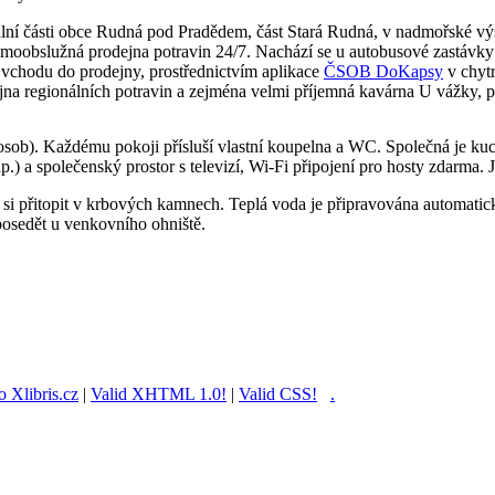
lní části obce Rudná pod Pradědem, část Stará Rudná, v nadmořské vý
amoobslužná prodejna potravin 24/7. Nachází se u autobusové zastávky
vchodu do prodejny, prostřednictvím aplikace
ČSOB DoKapsy
v chytr
jna regionálních potravin a zejména velmi příjemná kavárna U vážky, 
 osob). Každému pokoji přísluší vlastní koupelna a WC. Společná je ku
p.) a společenský prostor s televizí, Wi-Fi připojení pro hosty zdarma.
 si přitopit v krbových kamnech. Teplá voda je připravována automatic
 posedět u venkovního ohniště.
 Xlibris.cz
|
Valid XHTML 1.0!
|
Valid CSS!
.