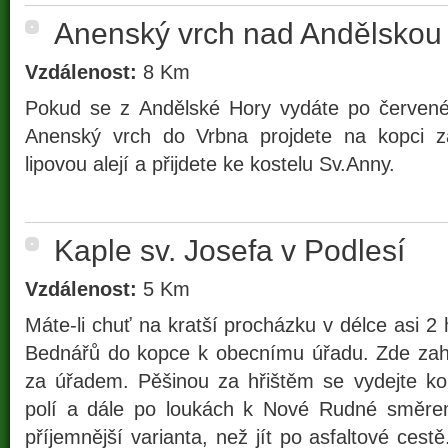
Anenský vrch nad Andělskou
Vzdálenost:
8 Km
Pokud se z Andělské Hory vydáte po červené
Anenský vrch do Vrbna projdete na kopci z
lipovou alejí a přijdete ke kostelu Sv.Anny.
Kaple sv. Josefa v Podlesí
Vzdálenost:
5 Km
Máte-li chuť na kratší procházku v délce asi 2 
Bednářů do kopce k obecnímu úřadu. Zde zah
za úřadem. Pěšinou za hřištěm se vydejte 
polí a dále po loukách k Nové Rudné směre
příjemnější varianta, než jít po asfaltové cest