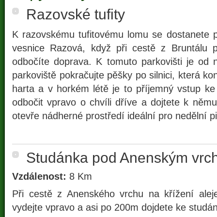
Razovské tufity
K razovskému tufitovému lomu se dostanete p
vesnice Razová, když při cestě z Bruntálu po
odbočíte doprava. K tomuto parkovišti je od
parkoviště pokračujte pěšky po silnici, která k
harta a v horkém létě je to příjemný vstup k
odbočit vpravo o chvíli dříve a dojtete k ně
otevře nádherné prostředí ideální pro nedělní pi
Studánka pod Anenským vrc
Vzdálenost:
8 Km
Při cestě z Anenského vrchu na křížení alej
vydejte vpravo a asi po 200m dojdete ke studán